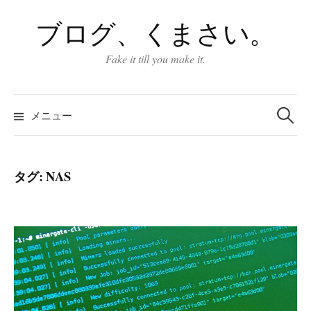
コ
ブログ、くまさい。
ン
テ
Fake it till you make it.
ン
ツ
検
へ
索:
メニュー
ス
キ
ッ
タグ:
NAS
プ